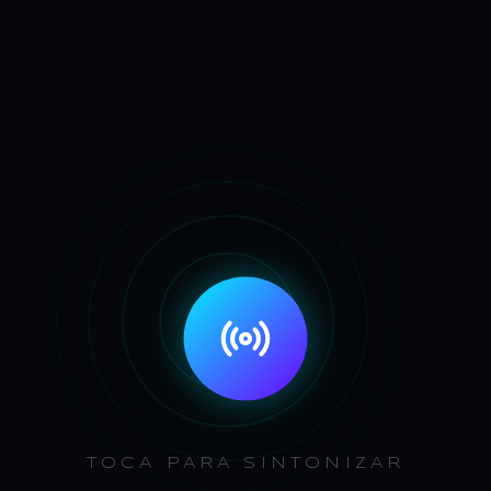
TRANSMISIÓN 24/7
MÁS QUE
UNA RADIO,
SOMOS UN
ENCUENTRO
CON DIOS
24/7 música, palabra y contenido que edifica tu vida y
fortalece tu fe.
TOCA PARA SINTONIZAR